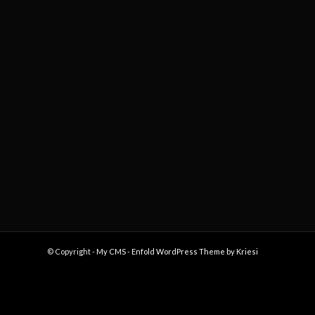
fecha.
para
Eventos
la
palabra
clave.
© Copyright -
My CMS
-
Enfold WordPress Theme by Kriesi